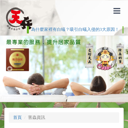
為什麼家裡有白蟻？吸引白蟻入侵的3大原因！
白
Previous
Nex
首頁
害蟲資訊