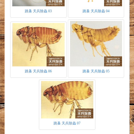
蟲排出血變為食。
蛹
-為白色漸漸轉暗紅，當幼蟲結蛹時會吐絲
跳蚤 天兵除蟲 03
跳蚤 天兵除蟲 04
成蛹，包覆沙粒寄生宿主的體表毛髮中，當
溫度過低環境不適宜時則會在蛹中度過冬
季。當出現震動、二氧化碳、熱能的刺激時
才破蛹而出化為成蟲。
成蟲
-體色偏暗紅約1mm大小，需於吸血過後
才可交尾，吸血過後會大至3mm大小。吸血
後2天便開始產卵，正常情況下雌蚤每日最多
可產4~50顆卵。當被跳蚤叮咬吸血時，會使
人痛癢焦躁、嚴重時更會造成過敏、皮膚
跳蚤 天兵除蟲 06
跳蚤 天兵除蟲 05
炎。
當家中有鼠隻活動時易夾帶鼠蚤入侵，室外
野貓野狗出沒甚至誤闖室內時更易經由動物
震動或是休息，將蟲體及卵帶入屋內。盡量
避免人於寵物接觸室外野貓、野狗，以免蟲
體寄生夾帶屋所。
防治方式
１
殘效處理
-依蟲體易躲藏處全面性做殘效處
跳蚤 天兵除蟲 07
理。