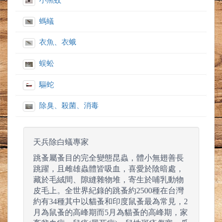
小黑蚊
螞蟻
衣魚、衣蛾
蜈蚣
驅蛇
除臭、殺菌、消毒
天兵除白蟻專家
跳蚤屬蚤目的完全變態昆蟲，體小無翅善長
跳躍，且雌雄蟲體皆吸血，喜愛於陰暗處，
藏於毛絨間、隙縫雜物堆，寄生於哺乳動物
皮毛上。全世界紀錄的跳蚤約2500種在台灣
約有34種其中以貓蚤和印度鼠蚤最為常見，2
月為鼠蚤的高峰期而5月為貓蚤的高峰期，家