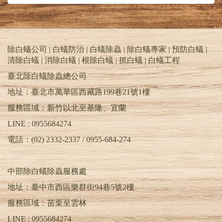
２
空間處理
-以空間噴灑藥劑，驅出躲藏隙縫
深處、雜物堆中的蟲體。
３
斷根處理
-在噴灑殘效過程，另添加生長抑
制劑，使幼蟲無法蛹羽化為成蟲造成二次危
害。
除白蟻公司 | 白蟻防治 | 白蟻除蟲 | 除白蟻專家 | 預防白蟻 |
清除白蟻 | 消除白蟻 | 根除白蟻 | 抓白蟻 |
白蟻工程
臺北除白蟻除蟲總公司
除白蟻PTT | 天兵除白蟻公司 | 除蟲消毒公司
台北推薦 | 除蟲公司基隆.桃園.新竹.苗栗.台中
地址：臺北市萬華區西藏路199巷21號1樓
| TEL : 0955-684-274 | 清除白蟻 | 消除白蟻 | 居
服務區域：新竹以北至基隆、宜蘭
家除蟲 | 除蟑螂 | 除跳蚤 | 除蛀蟲 | 除螞蟻 | 滅
蚊.蒼蠅 | 除白蟻 | 白蟻防治 | 除白蟻公司PTT |
LINE : 0955684274
預防白蟻 | 白蟻除蟲 | 消滅白蟻 | 根除白蟻 |
電話：(02) 2332-2337 / 0955-684-274
白蟻專家 | 抓白蟻 | 白蟻工程 | 除白蟻DIY | 滅
白蟻藥 | 白蟻藥PTT | 蟻后 | 蟻王 | 工蟻 | 幼蟻 |
蟻卵 | 特滅多 | 環境消毒公司 | 害蟲昆蟲驅除 |
中部除白蟻除蟲服務處
害蟲防治
地址：臺中市西區樂群街94巷5號2樓
服務區域：苗栗至雲林
LINE :
0955684274