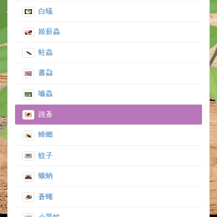
白蟻
姬薪蟲
蛀蟲
書蝨
嚙蟲
跳蚤
蟑螂
蚊子
蛾蚋
蒼蠅