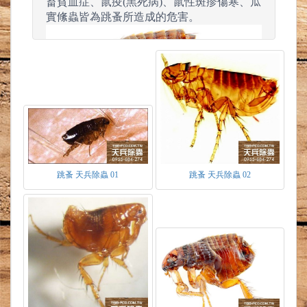
畜貧血症、鼠疫(黑死病)、鼠性斑疹傷寒、瓜
實絛蟲皆為跳蚤所造成的危害。
跳蚤 天兵除蟲 01
跳蚤 天兵除蟲 02
跳蚤發育需經過四個階段為卵、幼蟲、蛹、
成蟲。當相對濕度在75%，約28度上下，卵
於3天發育為幼蟲，過7天結蛹，蛹期10天後
羽化成蟲。
卵
-為白色橢圓形，約０.５mm大小，產於寄
生的宿主體表上，因不具黏性，當寄生動物
在行走或休息時，卵常落於地面處。
幼蟲
-近半透明蠕蟲狀，以地面有機物質、成