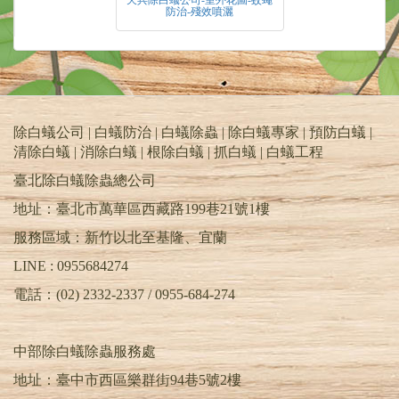
天兵除白蟻公司-室外花圃-蚊蠅
防治-殘效噴灑
除白蟻公司 | 白蟻防治 | 白蟻除蟲 | 除白蟻專家 | 預防白蟻 |
清除白蟻 | 消除白蟻 | 根除白蟻 | 抓白蟻 |
白蟻工程
臺北除白蟻除蟲總公司
地址：臺北市萬華區西藏路199巷21號1樓
服務區域：新竹以北至基隆、宜蘭
LINE : 0955684274
電話：(02) 2332-2337 / 0955-684-274
中部除白蟻除蟲服務處
地址：臺中市西區樂群街94巷5號2樓