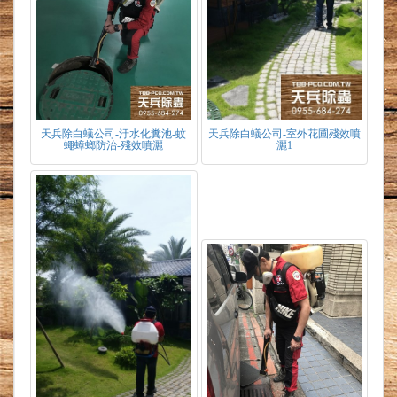
天兵除白蟻公司-汙水化糞池-蚊
天兵除白蟻公司-室外花圃殘效噴
蠅蟑螂防治-殘效噴灑
灑1