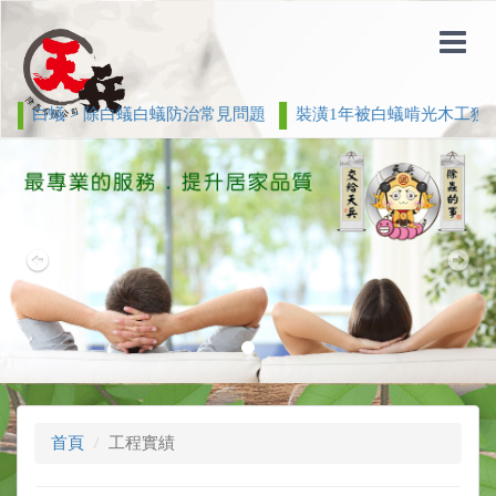
白蟻 > 除白蟻白蟻防治常見問題
裝潢1年被白蟻啃光木工獲判免賠 
Previous
Nex
首頁
工程實績