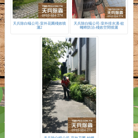
天兵除白蟻公司-室外花圃殘效噴
天兵除白蟻公司-室外排水溝-蚊
灑2
蠅蟑防治-殘效空間噴灑