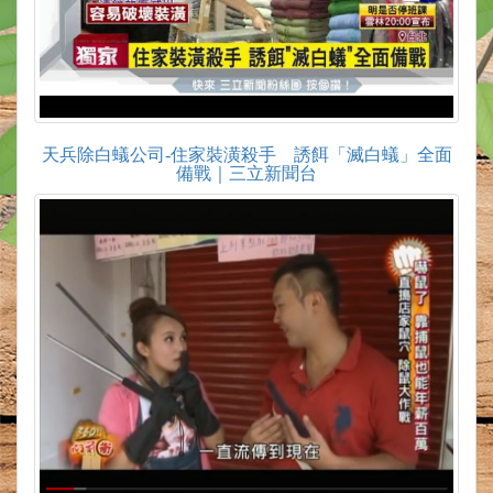
天兵除白蟻公司-住家裝潢殺手 誘餌「滅白蟻」全面
備戰｜三立新聞台