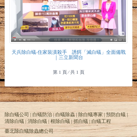
天兵除白蟻-住家裝潢殺手 誘餌「滅白蟻」全面備戰
｜三立新聞台
第 1 頁 ⁄ 共 1 頁
除白蟻公司 | 白蟻防治 | 白蟻除蟲 | 除白蟻專家 | 預防白蟻 |
清除白蟻 | 消除白蟻 | 根除白蟻 | 抓白蟻 |
白蟻工程
臺北除白蟻除蟲總公司