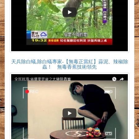
天兵除白蟻,除白蟻專家-【無毒正當紅】蒜泥、辣椒除
蟲！ 無毒香蕉技術領先