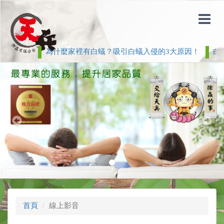
為什麼家裡有白蟻？吸引白蟻入侵的3大原因！
白蟻 
Previous
Nex
首頁
線上影音