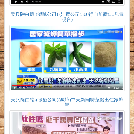
天兵除白蟻-(滅鼠公司) (消毒公司)360行向前衝(非凡電
視台)
天兵除白蟻-(除蟲公司)(滅蟑)中天新聞特蒐撥出住家蟑
螂