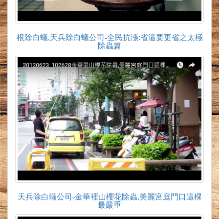
根除白蟻,天兵除白蟻公司-全民抗漲:省還要更省之太極
除蟲篇
天兵除白蟻公司-金華裡山櫻花除蟲,美麗宮庭門口這棵
最嚴重