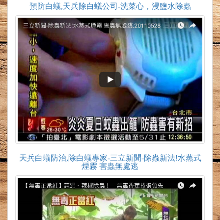
預防白蟻,天兵除白蟻公司-洗菜心，浸鹽水除蟲
天兵白蟻防治,除白蟻專家-三立新聞-除蟲新法!水蒸式
煙霧 害蟲無處逃