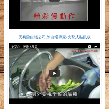
天兵除白蟻公司,除白蟻專家-夾擊式黏鼠板