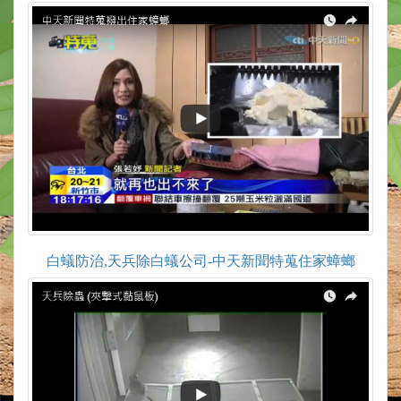
白蟻防治,天兵除白蟻公司-中天新聞特蒐住家蟑螂