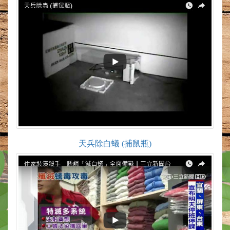
天兵除白蟻 (捕鼠瓶)