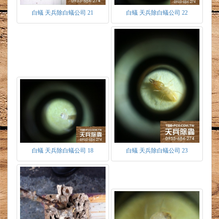
2.因梅雨季節，有翅繁殖蟻分飛入侵居家，築巢
白蟻 天兵除白蟻公司 21
白蟻 天兵除白蟻公司 22
於隱密處，建立新族群。
3.入侵處或巢穴不在自家，因工蟻覓食習性，四
處擴散蟻道，進而由上下左右鄰舍等，經由水泥
裂縫、電線管路等入侵自家。
白蟻 天兵除白蟻公司 18
白蟻 天兵除白蟻公司 23
白蟻防治施工方式
1.若為空屋狀態(裝潢前)，針對室內水泥壁面噴
灑藥劑，為第一道防護。針對要裝潢於室內之木
料，以不使木料變型之情況下噴灑藥劑，為第二
道防護。
2.若為裝潢後，依現場固定式裝潢格局，不破壞
裝潢為原則下，針對白蟻可能行經之路徑，採