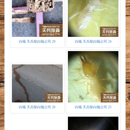
60至90公分間距約一至一個半肩寬，鑽0.2公分
孔高壓灌注藥劑於深層水泥與木材接縫處。
3.土壤灌注，針對建築物周遭依土壤插入器對深
層灌注藥劑，使建築物周遭深層型成一道防護。
白蟻防治施工藥劑
1.芬普尼
無忌避性－早期使用之藥劑雖能造成速殺之效
白蟻 天兵除白蟻公司 20
白蟻 天兵除白蟻公司 24
果，但往往只能除去少數入侵之白蟻，而無法有
效使整個族群消滅。多半只是驅出之效用，待藥
劑呈現半衰期又隨之入侵或從無藥劑之區域進
入，復發機率甚高。而芬普尼成分之白蟻專用藥
劑，對白蟻絕無任何忌避性。而使白蟻持續感
染。
連鎖感染－芬普尼具有口服毒及接觸毒兩種途
徑，使白蟻感染藥劑。工蟻為族群內數量最多之
蟻種，而使工蟻因取食或接觸藥劑感染，再利用
工蟻相互取食，餵食及接觸所有蟻種之習性，間
白蟻 天兵除白蟻公司 26
白蟻 天兵除白蟻公司 25
接使藥劑像病毒似的四處擴散感染。就像骨牌效
應般連鎖反應，直到整群白蟻消滅為止。
具緩效性－當白蟻感染藥劑後，為有效使連鎖反
應發生，不會立即使蟲體死亡，好讓受感染之白