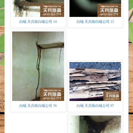
白蟻 天兵除白蟻公司 14
白蟻 天兵除白蟻公司 15
白蟻的生存環境：
白蟻的習性喜愛陰暗、潮濕、怕震動，巢穴
主要築於室外深處、室內不易發現之陰暗處或是
長時間無碰觸之木材內。經由建築物裂縫、電線
管路由蟻酸破壞，四處開築蟻道來擴散，直達各
處以方便取食。
食物來源－纖維質，如枯木、溼度含量過高
之木材，報章雜誌等。會由纖維質較軟之食材優
先取食，纖維質由工蟻取食後，經腸道共生細胞
分解成纖維素、葡萄糖，再由口或腸道末排出餵
食。
巢穴主要用來隱藏、保護白蟻，連接主巢、
副巢、中繼站之通道稱為蟻道、蟻路。而巢穴、
白蟻 天兵除白蟻公司 16
白蟻 天兵除白蟻公司 07
蟻道主要材質由工蟻取食，後排出之糞便而成。
巢內通道錯綜複雜，具有保濕、恆溫之功效。因
而白蟻又被稱為天然的建築師。