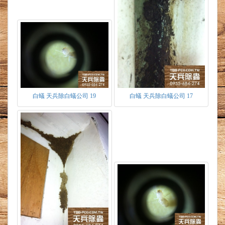
白蟻 天兵除白蟻公司 19
白蟻 天兵除白蟻公司 17
白蟻造成的危害
凡含有纖維質之物品，室外之樹木、室內鈔
票、報章雜誌、家具、衣物、裝潢木料、木質地
板、門框、天花板等。甚至古蹟、廟宇、木造建
築。輕者部份掏空，重者房屋塌陷。因白蟻開路
取食，需分泌蟻酸來破壞阻礙之物質。常見如鋼
筋水泥、塑膠物質、插座、電纜線皆被破壞毀
損。台灣在白蟻高密度區，就曾因白蟻侵蝕地下
電纜，造成該區域臨時斷電。
白蟻入侵的方式：
1.主巢穴築於室外土壤，經由建築物裂縫、電線
管路等入侵居家。