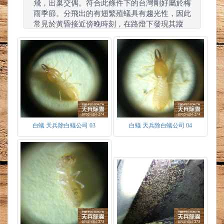
飛，出巢交偶。符合此條件下的台灣剛好屬於梅
雨季節。分飛出的有翅繁殖蟻具有趨光性，因此
常見於黃昏接近傍晚時刻，在路燈下發現其蹤
跡。在老一輩的觀念裡，看到此現象時就知道明
天會下雨，所以又稱大水蟻。
白蟻 天兵除白蟻公司 03
白蟻 天兵除白蟻公司 04