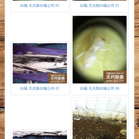
白蟻 天兵除白蟻公司 05
白蟻 天兵除白蟻公司 01
白蟻的階級組織：
白蟻是具有組織及階級系統的群體以台灣家
白蟻為例，可分為生殖型及非生殖型兩種。
生殖型：
有翅繁殖蟻：具有等長的四翅，飛翔力不強
具趨光性。當白蟻族群第一次產出有翅繁殖蟻
白蟻 天兵除白蟻公司 02
白蟻 天兵除白蟻公司 06
時，表示此群體已進入成熟期。當環境條件適宜
時，群體分飛出巢，準備交配所以又稱為分飛
蟻。當在空中飛舞一段時間，便會自行斷翅，雄
追雌尾端為追尾現象，並開始於隱密處產生新族
群。為蟻王蟻后之前身。
蟻王和蟻后：當有翅繁殖蟻，雌雄交配後開
始繁延後代時，便成為該族群原始之蟻王、蟻
后，色深體硬，具發達之單複眼及殘存的翅鱗，