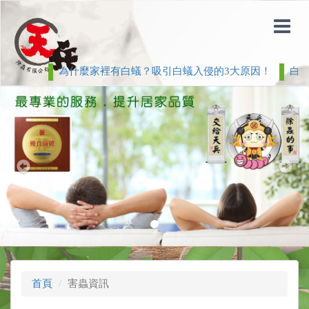
為什麼家裡有白蟻？吸引白蟻入侵的3大原因！
白蟻 >
Previous
Nex
首頁
害蟲資訊