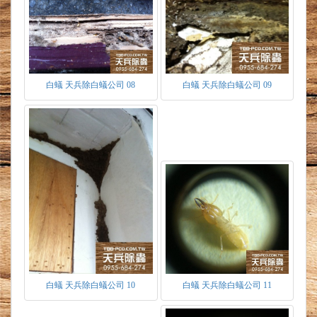
交配後蟻后腹部增大可長至5公分。首批產卵率
不高，主要以生產工蟻為主，約三個月時間當工
蟻發育成熟能照顧蟻后時，便開始大約提高產
率。壽命約10至30年，當原始蟻王蟻后死亡
後，才由短翅及無翅蟻王蟻后替補。
非生殖型：
白蟻 天兵除白蟻公司 08
白蟻 天兵除白蟻公司 09
兵蟻：頭呈紅褐色為主要特徵，具有內灣之
大顎用於鉗咬、撕裂外來敵人 ，具有分泌刺激
性化學物質－蟻酸。在族群數量中僅次於工蟻，
主要用於保護族群。另外作用與蟻后相同，會分
泌出抑制費洛蒙，用於控制幼蟲發育為何種成
蟲。
工蟻：為族群內數量最多之蟻種，因數量最
多為防治白蟻中主要的媒介之一，主要的作用為
開路做蟻道、取食、餵食族群內所有蟻種、築
巢、清掃、搬運等各項繁雜的工作。
白蟻 天兵除白蟻公司 10
白蟻 天兵除白蟻公司 11