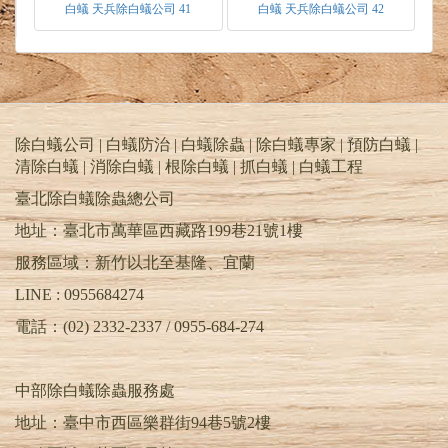
白蟻 天兵除白蟻公司 41
白蟻 天兵除白蟻公司 42
除白蟻公司 | 白蟻防治 | 白蟻除蟲 | 除白蟻專家 | 預防白蟻 |
清除白蟻 | 消除白蟻 | 根除白蟻 | 抓白蟻 |
白蟻工程
臺北除白蟻除蟲總公司
地址：臺北市萬華區西藏路199巷21號1樓
服務區域：新竹以北至基隆、宜蘭
LINE : 0955684274
電話：(02) 2332-2337 / 0955-684-274
中部除白蟻除蟲服務處
地址：臺中市西區樂群街94巷5號2樓