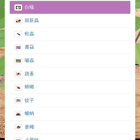
白蟻
姬薪蟲
蛀蟲
書蝨
嚙蟲
跳蚤
蟑螂
蚊子
蛾蚋
蒼蠅