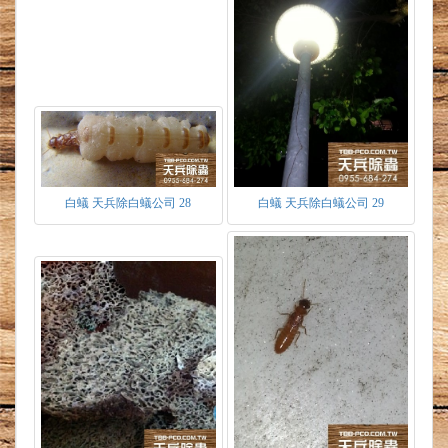
蟻相互傳遞，以提升滅巢之效率。
※本公司白蟻防治
1.採精緻工法，堅持不破壞現場裝潢為原則下施
工，口洞大小僅0.2公分，以格局美觀為優先考
量，口洞均落在不易發現處。
2.施工中於現場發現蟻道或巢穴等，皆清除帶
離。
3.施工完畢若有藥劑溢出，皆予以擦拭。
4.施工完畢皆開立保固書一份。
白蟻 天兵除白蟻公司 28
白蟻 天兵除白蟻公司 29
除白蟻PTT | 天兵除白蟻公司 | 除蟲消毒公司台
北推薦 | 除蟲公司基隆.桃園.新竹.苗栗.台中 |
TEL : 0955-684-274 | 清除白蟻 | 消除白蟻 | 居家
除蟲 | 除蟑螂 | 除跳蚤 | 除蛀蟲 | 除螞蟻 | 滅蚊.蒼
蠅 | 除白蟻 | 白蟻防治 | 除白蟻公司PTT | 預防白
蟻 | 白蟻除蟲 | 消滅白蟻 | 根除白蟻 | 白蟻專家 |
抓白蟻 | 白蟻工程 | 除白蟻DIY | 滅白蟻藥 | 白蟻
藥PTT | 蟻后 | 蟻王 | 工蟻 | 幼蟻 | 蟻卵 | 特滅多 |
環境消毒公司 | 害蟲昆蟲驅除 | 害蟲防治