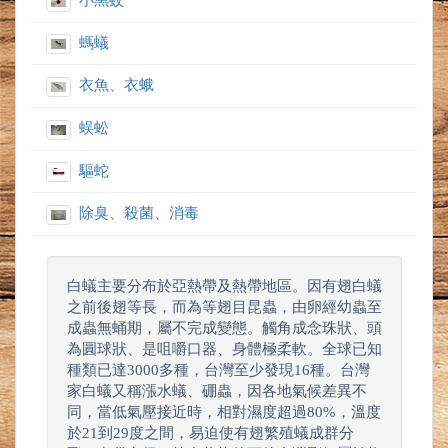
小黑蚊
螞蟻
衣魚、衣蛾
蜈蚣
驅蛇
除臭、殺菌、消毒
白蟻主要分布於亞熱帶及熱帶地區。因有翅白蟻
之前後翅等長，而為等翅目昆蟲，由卵經幼蟲至
成蟲無蛹期，屬不完成變態。觸角成念珠狀、頭
為圓球狀、是咀嚼口器、身體極柔軟。全球已知
種類已達3000多種，台灣至少發現16種。台灣
家白蟻又稱漲水蟻、硼蟲，因各地氣候差異不
同，當低氣壓接近時，相對濕度超過80%，溫度
於21到29度之間，易迫使有翅繁殖蟻成群分