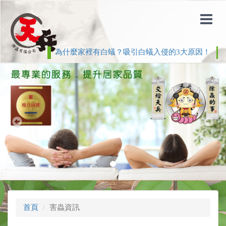
為什麼家裡有白蟻？吸引白蟻入侵的3大原因！
白
Previous
Nex
首頁
害蟲資訊