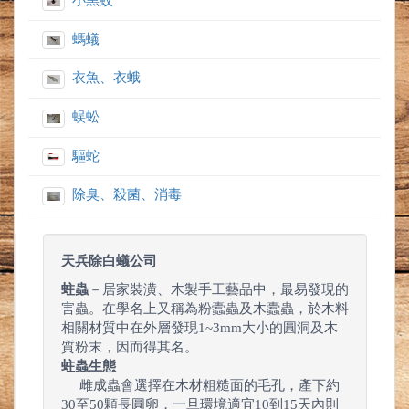
小黑蚊
螞蟻
衣魚、衣蛾
蜈蚣
驅蛇
除臭、殺菌、消毒
天兵除白蟻公司
蛀蟲
－居家裝潢、木製手工藝品中，最易發現的
害蟲。在學名上又稱為粉蠹蟲及木蠹蟲，於木料
相關材質中在外層發現1~3mm大小的圓洞及木
質粉末，因而得其名。
蛀蟲生態
雌成蟲會選擇在木材粗糙面的毛孔，產下約
30至50顆長圓卵，一旦環境適宜10到15天內則