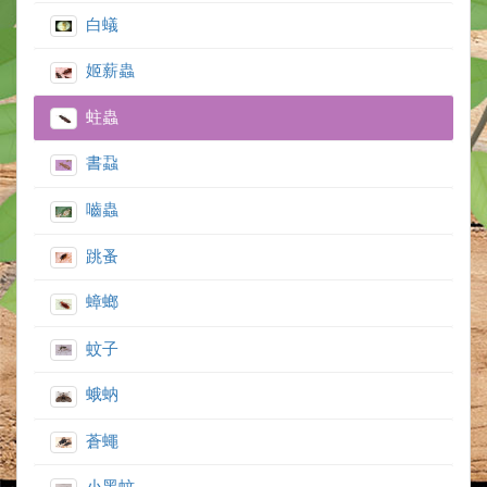
白蟻
姬薪蟲
蛀蟲
書蝨
嚙蟲
跳蚤
蟑螂
蚊子
蛾蚋
蒼蠅