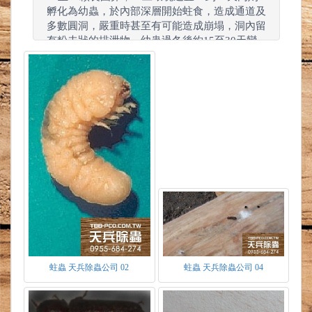
孵化為幼蟲，於內部深層開始蛀食，造成通道及
多數圓洞，嚴重時甚至有可能造成崩塌，洞內留
有粉未狀的排泄物。幼蟲過冬後約15至30天變
化為蛹，直到4至6月羽化成蟲，蛀食圓洞飛
出，因成蟲生命周期不長，成蟲羽化發出後，隨
即產卵延續後代便結束一生。
蛀蟲 天兵除蟲公司 02
蛀蟲 天兵除蟲公司 04
蛀蟲食物
蛀蟲喜愛生活於陰暗、無聲的環境，以木材
中的纖維質為食，將其轉化為澱粉及多糖體。當