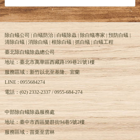
3.依蟲害感染範圍及裝潢格局，噴灑藥劑於木材
裡外各面，藉以徹底封鎖蟲害可出入之區塊。
4.對危害區域，做氣薰防治驅出成蟲，造成速殺
功效。
除白蟻公司 | 白蟻防治 | 白蟻除蟲 | 除白蟻專家 | 預防白蟻 |
除白蟻PTT | 天兵除白蟻公司 | 除蟲消毒公司台
清除白蟻 | 消除白蟻 | 根除白蟻 | 抓白蟻 |
白蟻工程
北推薦 | 除蟲公司基隆.桃園.新竹.苗栗.台中 |
臺北除白蟻除蟲總公司
TEL : 0955-684-274 | 清除白蟻 | 消除白蟻 | 居家
除蟲 | 除蟑螂 | 除跳蚤 | 除蛀蟲 | 除螞蟻 | 滅蚊.蒼
地址：臺北市萬華區西藏路199巷21號1樓
蠅 | 除白蟻 | 白蟻防治 | 除白蟻公司PTT | 預防白
服務區域：新竹以北至基隆、宜蘭
蟻 | 白蟻除蟲 | 消滅白蟻 | 根除白蟻 | 白蟻專家 |
抓白蟻 | 白蟻工程 | 除白蟻DIY | 滅白蟻藥 | 白蟻
LINE : 0955684274
藥PTT | 蟻后 | 蟻王 | 工蟻 | 幼蟻 | 蟻卵 | 特滅多 |
電話：(02) 2332-2337 / 0955-684-274
環境消毒公司 | 害蟲昆蟲驅除 | 害蟲防治
中部除白蟻除蟲服務處
地址：臺中市西區樂群街94巷5號2樓
服務區域：苗栗至雲林