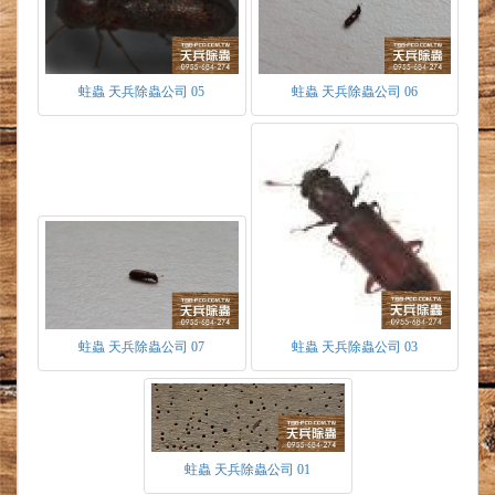
木材含水量達到8%~15%時，環境適宜便開始活
耀、蛀食。害怕震動，會暫時逃離震動處甚至裝
死，待危險過後再次活動。由於蛀蟲擁有高度的
抗旱能力，當環境中的溫度、濕度、食物來源不
蛀蟲 天兵除蟲公司 05
蛀蟲 天兵除蟲公司 06
適宜時，僅依靠空氣中的水分，即可渡過。嚴重
時更會呈現休眠狀態，靜靜等候適宜的環境形
成，才恢復覺醒。因此在新家裝潢後，快則幾個
月慢則一至二年才會發現其危害。又因溫度、濕
度而異。在同批木構建材，裝潢於室內地點的不
同，而產生時間上先後為害的差異。
蛀蟲入侵方式
由原木料集散地被感染後製成相關木製品，
如家具、手工藝品、裝潢材料等傳進居家。
倉庫存放木料製品中被其中一批受感染之木
料傳遞進而擴散感染。
蛀蟲 天兵除蟲公司 07
蛀蟲 天兵除蟲公司 03
蛀蟲防治方式
1.於裝潢前針對裝潢有關之木料噴灑藥劑做預防
及防治。
2.若於裝潢後防治，針對已危害之木料，對蟲洞
處做深層灌注藥劑，於木料表層毛孔處以滲透性
蛀蟲 天兵除蟲公司 01
藥劑做塗佈防治。