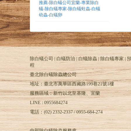
推薦-除白蟻公司宜蘭-專業除白
蟻-除白蟻專家-除白蟻蛀蟲-白蟻
幼蟲-白蟻卵
除白蟻公司 | 白蟻防治 | 白蟻除蟲 | 除白蟻專家 | 預
程
臺北除白蟻除蟲總公司
地址：臺北市萬華區西藏路199巷21號1樓
服務區域：新竹以北至基隆、宜蘭
LINE : 0955684274
電話：(02) 2332-2337 / 0955-684-274
中部除白蟻除蟲服務處