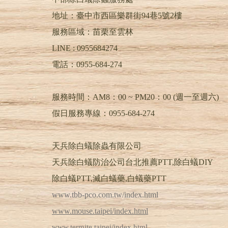
地址：臺中市西區樂群街94巷5號2樓
服務區域：苗栗至雲林
LINE :
0955684274
電話：
0955-684-274
服務時間：AM8：00 ~ PM20：00 (週一至週六)
假日服務專線：0955-684-274
天兵除白蟻除蟲有限公司
天兵除白蟻防治公司台北推薦PTT,除白蟻DIY
除白蟻PTT,滅白蟻藥,白蟻藥PTT
www.tbb-pco.com.tw/index.html
www.mouse.taipei/index.html
www.termite.taipei/index.html