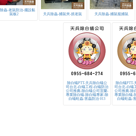
除蟲-老鼠防治-擺設黏
鼠板2
天兵除蟲-捕鼠夾-抓老鼠
天兵除蟲-捕鼠籠捕鼠
除白蟻PTT-天兵除白蟻公
除白蟻PTT
司台北-白蟻工程-白蟻防治
司台北-白蟻
公司推薦-除白蟻公司宜蘭-
公司推薦-除
專業除白蟻-除白蟻專家-除
專業除白蟻-
白蟻蛀蟲-害蟲防治 013
白蟻蛀蟲-害