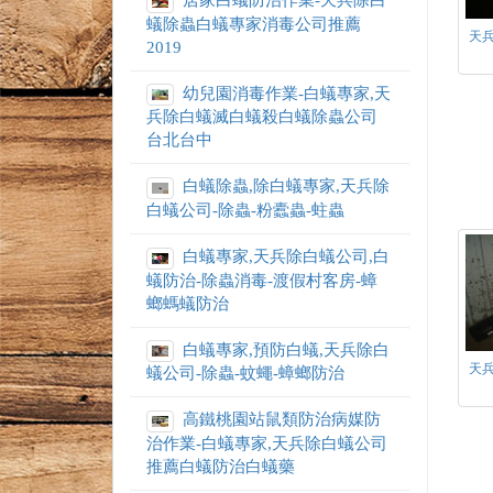
居家白蟻防治作業-天兵除白
蟻除蟲白蟻專家消毒公司推薦
天
2019
幼兒園消毒作業-白蟻專家,天
兵除白蟻滅白蟻殺白蟻除蟲公司
台北台中
白蟻除蟲,除白蟻專家,天兵除
白蟻公司-除蟲-粉蠹蟲-蛀蟲
白蟻專家,天兵除白蟻公司,白
蟻防治-除蟲消毒-渡假村客房-蟑
螂螞蟻防治
白蟻專家,預防白蟻,天兵除白
天
蟻公司-除蟲-蚊蠅-蟑螂防治
高鐵桃園站鼠類防治病媒防
治作業-白蟻專家,天兵除白蟻公司
推薦白蟻防治白蟻藥