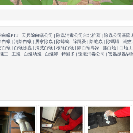
除白蟻PTT | 天兵除白蟻公司 | 除蟲消毒公司台北推薦 | 除蟲公司基隆.桃園.新竹.
除白蟻 | 消除白蟻 | 居家除蟲 | 除蟑螂 | 除跳蚤 | 除蛀蟲 | 除螞蟻 | 滅蚊
防白蟻 | 白蟻除蟲 | 消滅白蟻 | 根除白蟻 | 除白蟻專家 | 抓白蟻 | 白蟻工程
| 蟻王 | 工蟻 | 白蟻幼蟻 | 白蟻卵 | 特滅多 | 環境消毒公司 | 害蟲昆蟲驅