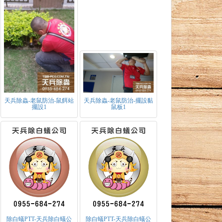
天兵除蟲-老鼠防治-鼠餌站
天兵除蟲-老鼠防治-擺設黏
擺設1
鼠板1
除白蟻PTT-天兵除白蟻公
除白蟻PTT-天兵除白蟻公