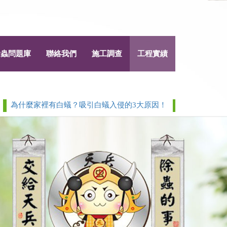
除蟲問題庫
聯絡我們
施工調查
工程實績
什麼家裡有白蟻？吸引白蟻入侵的3大原因！
白蟻 > 除白蟻白蟻
Next