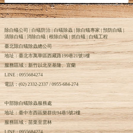
除白蟻公司 | 白蟻防治 | 白蟻除蟲 | 除白蟻專家 | 預防白蟻 |
清除白蟻 | 消除白蟻 | 根除白蟻 | 抓白蟻 |
白蟻工程
臺北除白蟻除蟲總公司
地址：臺北市萬華區西藏路199巷21號1樓
服務區域：新竹以北至基隆、宜蘭
LINE : 0955684274
電話：(02) 2332-2337 / 0955-684-274
中部除白蟻除蟲服務處
地址：臺中市西區樂群街94巷5號2樓
服務區域：苗栗至雲林
LINE :
0955684274