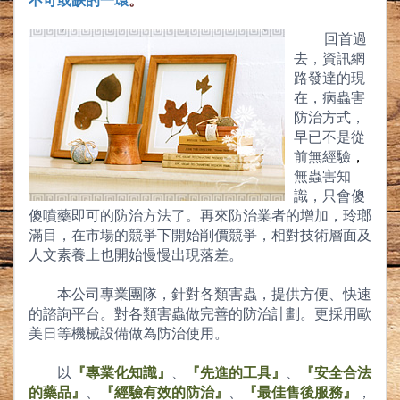
不可或缺的一環
。
回首過
去，資訊網
路發達的現
在，病蟲害
防治方式，
早已不是從
前無經驗
，
無蟲害知
識，只會傻
傻噴藥即可的防治方法了。再來防治業者的增加，玲瑯
滿目，在市場的競爭下開始削價競爭，相對技術層面及
人文素養上也開始慢慢出現落差。
本公司專業團隊，針對各類害蟲，提供方便、快速
的諮詢平台。對各類害蟲做完善的防治計劃。更採用歐
美日等機械設備做為防治使用。
以
『專業化知識』
、
『先進的工具』
、
『安全合法
的藥品』
、
『經驗有效的防治』
、
『最佳售後服務』
，