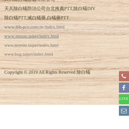
天兵除白蟻防治公司台北推薦PTT,除白蟻DIY
除白蟻PTT,滅白蟻藥,白蟻藥PTT
www.tbb-pco.com.tw/index.html
www.mouse.taipei/index.html
www.termite.taipei/index.html
www.bug.taipei/index.html
Copyright © 2019 All Rights Reserved 除白蟻
LINE