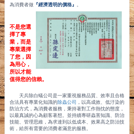
為
消費者做
『經濟透明的價格』
。
不是您選
擇了專
業，而是
專業選擇
了您，因
為用心，
所以才能
值得您的信賴。
天兵除白蟻公司是一家重視服務品質、效率且合格
合法具有專業化知識的
除蟲公司
，以高成效、低汙染的
防治方式，為消費者服務，秉持著對工作熱忱的態度，
以最真誠的心為顧客著想。並持續專研蟲害知識、防治
技能、管理思維，為求達到以低成本、效果高之防治技
術，給所有需要的消費者滿意的服務。