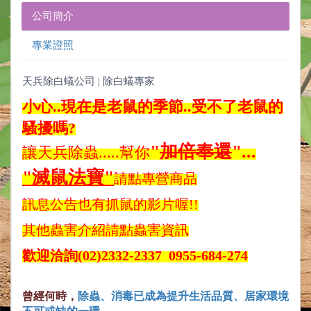
公司簡介
專業證照
天兵除白蟻公司 | 除白蟻專家
小心..現在是老鼠的季節..受不了老鼠的
騷擾嗎?
"
加倍奉還
"...
讓天兵除蟲.....幫你
"
滅鼠法寶"
請點專營商品
訊息公告也有抓鼠的影片喔!!
其他蟲害介紹請點蟲害資訊
歡迎洽詢
(02)2332-2337 0955-684-274
曾經何時，
除蟲、消毒已成為提升生活品質、居家環境