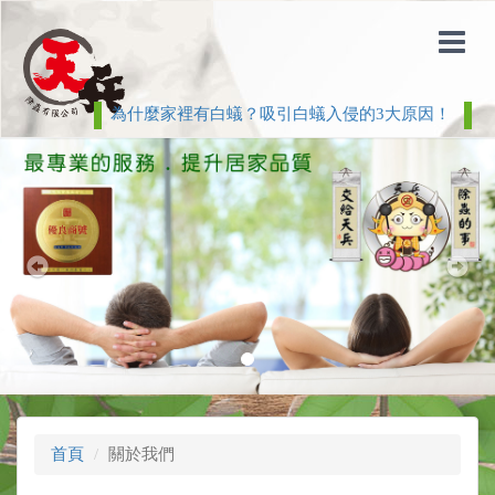
為什麼家裡有白蟻？吸引白蟻入侵的3大原因！
白
Previous
Nex
首頁
關於我們