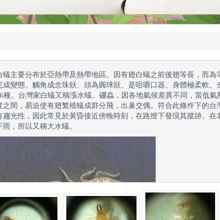
白蟻主要分布於亞熱帶及熱帶地區。因有翅白蟻之前後翅等長，而為
完成變態。觸角成念珠狀、頭為圓球狀、是咀嚼口器、身體極柔軟。全
16種。台灣家白蟻又稱漲水蟻、硼蟲，因各地氣候差異不同，當低氣壓
度之間，易迫使有翅繁殖蟻成群分飛，出巢交偶。符合此條件下的台
有趨光性，因此常見於黃昏接近傍晚時刻，在路燈下發現其蹤跡。在
下雨，所以又稱大水蟻。