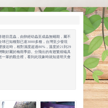
等翅目昆蟲，由卵經幼蟲至成蟲無蛹期，屬不
球已知種類已達3000多種，台灣至少發現
接近時，相對濕度超過80%，溫度於21到29
灣剛好屬於梅雨季節。分飛出的有翅繁殖蟻具
老一輩的觀念裡，看到此現象時就知道明天會