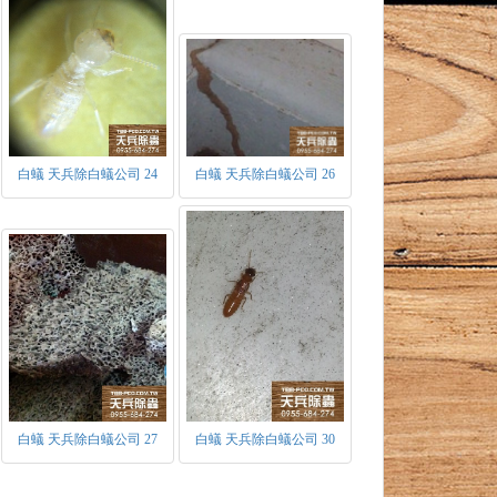
30年，當原始蟻王蟻后死亡後，才由短翅及無
敵人 ，具有分泌刺激性化學物質－蟻酸。
，會分泌出抑制費洛蒙，用於控制幼蟲發育為
媒介之一，主要的作用為開路做蟻道、取食、
白蟻 天兵除白蟻公司 24
白蟻 天兵除白蟻公司 26
白蟻 天兵除白蟻公司 27
白蟻 天兵除白蟻公司 30