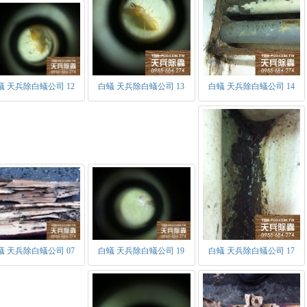
蟻 天兵除白蟻公司 12
白蟻 天兵除白蟻公司 13
白蟻 天兵除白蟻公司 14
白蟻的階級組織：
白蟻是具有組織及階級系統的群體以台灣家白蟻為例，可分為生殖
生殖型：
有翅繁殖蟻：具有等長的四翅，飛翔力不強具趨光性。當白蟻族群
蟻 天兵除白蟻公司 07
白蟻 天兵除白蟻公司 19
白蟻 天兵除白蟻公司 17
成熟期。當環境條件適宜時，群體分飛出巢，準備交配所以又稱為分
翅，雄追雌尾端為追尾現象，並開始於隱密處產生新族群。為蟻王蟻
蟻王和蟻后：當有翅繁殖蟻，雌雄交配後開始繁延後代時，便成為
之單複眼及殘存的翅鱗，交配後蟻后腹部增大可長至5公分。首批產