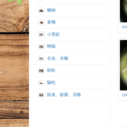
蛾蚋
蒼蠅
白
小黑蚊
螞蟻
衣魚、衣蛾
蜈蚣
驅蛇
除臭、殺菌、消毒
白