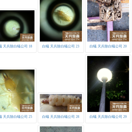
間當工蟻發育成熟能照顧蟻后時，便開始大約提高產率。壽命約10至
翅蟻王蟻后替補。
非生殖型：
兵蟻：頭呈紅褐色為主要特徵，具有內灣之大顎用於鉗咬、撕裂外來
在族群數量中僅次於工蟻，主要用於保護族群。另外作用與蟻后相同
何種成蟲。
工蟻：為族群內數量最多之蟻種，因數量最多為防治白蟻中主要的
餵食族群內所有蟻種、築巢、清掃、搬運等各項繁雜的工作。
蟻 天兵除白蟻公司 18
白蟻 天兵除白蟻公司 23
白蟻 天兵除白蟻公司 20
蟻 天兵除白蟻公司 25
白蟻 天兵除白蟻公司 28
白蟻 天兵除白蟻公司 29