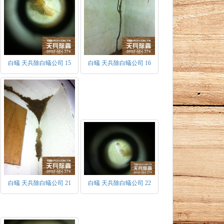
白蟻 天兵除白蟻公司 15
白蟻 天兵除白蟻公司 16
型及非生殖型兩種。
第一次產出有翅繁殖蟻時，表示此群體已進入
白蟻 天兵除白蟻公司 21
白蟻 天兵除白蟻公司 22
飛蟻。當在空中飛舞一段時間，便會自行斷
后之前身。
該族群原始之蟻王、蟻后，色深體硬，具發達
卵率不高，主要以生產工蟻為主，約三個月時