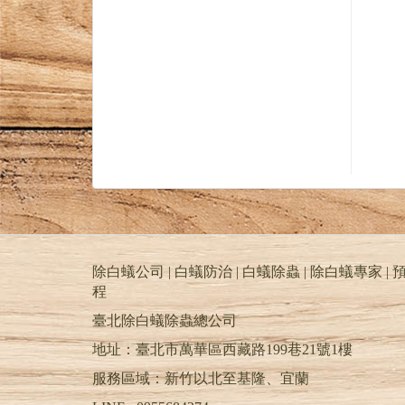
除白蟻公司 | 白蟻防治 | 白蟻除蟲 | 除白蟻專家 | 預
程
臺北除白蟻除蟲總公司
地址：臺北市萬華區西藏路199巷21號1樓
服務區域：新竹以北至基隆、宜蘭