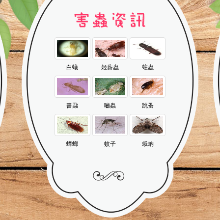
白蟻
姬薪蟲
蛀蟲
書蝨
嚙蟲
跳蚤
蟑螂
蚊子
蛾蚋