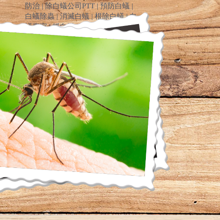
防治 | 除白蟻公司PTT | 預防白蟻 |
白蟻除蟲 | 消滅白蟻 | 根除白蟻 | 白
蟻專家 | 抓白蟻 | 白蟻工程 | 除白蟻
DIY | 滅白蟻藥 | 白蟻藥PTT | 蟻后 |
蟻王 | 工蟻 | 幼蟻 | 蟻卵 | 特滅多 |
環境消毒公司 | 害蟲昆蟲驅除 | 害
蟲防治