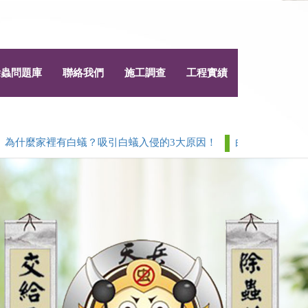
除蟲問題庫
聯絡我們
施工調查
工程實績
麼家裡有白蟻？吸引白蟻入侵的3大原因！
白蟻 > 除白蟻白蟻
Next