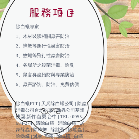
除白蟻專家
1、木材裝潢相關蟲害防治
2、蟑螂等爬行性蟲害防治
3、蚊蠅等飛行性蟲害防治
4、各場所之殺菌消毒、除臭
5、鼠害臭蟲預防與專業防治
6、蟲害諮詢、防治、免費估價
除白蟻PTT | 天兵除白蟻公司 | 除蟲
消毒公司台北推薦 | 除蟲公司基隆.
桃園.新竹.苗栗.台中 | TEL : 0955-
684-274 | 清除白蟻 | 消除白蟻 | 居
家除蟲 | 除蟑螂 | 除跳蚤 | 除蛀蟲 |
除螞蟻 | 滅蚊.蒼蠅 | 除白蟻 | 白蟻