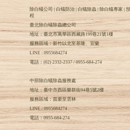
除白蟻公司 | 白蟻防治 | 白蟻除蟲 | 除白蟻專家 | 預
程
臺北除白蟻除蟲總公司
地址：臺北市萬華區西藏路199巷21號1樓
服務區域：新竹以北至基隆、宜蘭
LINE : 0955684274
電話：(02) 2332-2337 / 0955-684-274
中部除白蟻除蟲服務處
地址：臺中市西區樂群街94巷5號2樓
服務區域：苗栗至雲林
LINE :
0955684274
電話：
0955-684-274